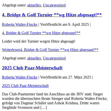
Abgelegt unter:
aktuelles
,
Uncategorized
4. Bridge & Golf Turnier **wg Hitze abgesagt!**
Roberta Walter-Fincke
|
Veröffentlicht am
9. April 2025
|
4. Bridge & Golf Turnier **wg Hitze abgesagt!**
Leider wird der Turnier wegen Hitze abgesagt!
Weiterlesen
4. Bridge & Golf Turnier **wg Hitze abgesagt!**
Abgelegt unter:
aktuelles
,
Uncategorized
2025 Club Paar-Meisterschaft
Roberta Walter-Fincke
|
Veröffentlicht am
27. März 2025
|
2025 Club Paar-Meisterschaft
Das Club-Paarturnier fand im Anschluss an die JHV statt: Sieger
wurden die überraschten Beate Stenger und Roberta Walter-Fincke,
gefolgt von Dagmar Schäfer und Ashok Krishna, Dritte waren
Sieglinde Svensson und […]