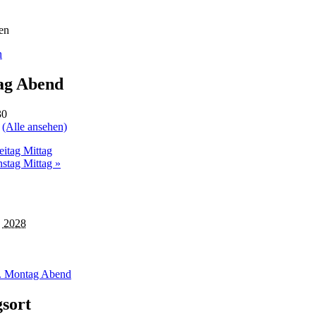
n
g Abend
30
e
(Alle ansehen)
eitag Mittag
nstag Mittag
»
, 2028
 Montag Abend
gsort