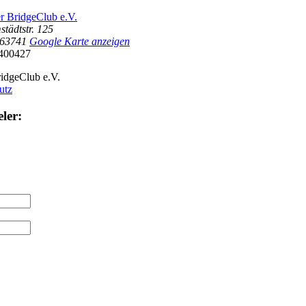
r BridgeClub e.V.
tädtstr. 125
63741
Google Karte anzeigen
400427
idgeClub e.V.
utz
ler: