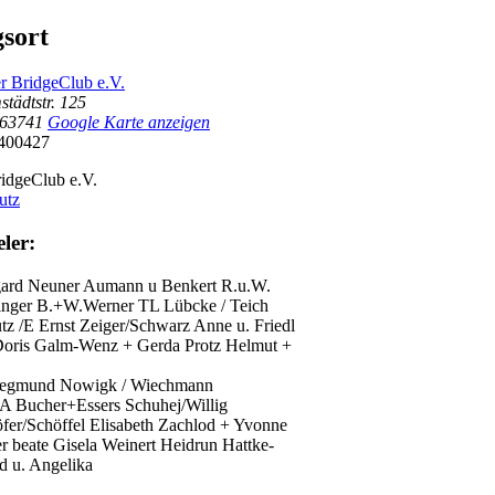
gsort
r BridgeClub e.V.
tädtstr. 125
63741
Google Karte anzeigen
400427
idgeClub e.V.
utz
ler:
gard Neuner
Aumann u Benkert
R.u.W.
inger
B.+W.Werner TL
Lübcke / Teich
tz /E Ernst
Zeiger/Schwarz
Anne u. Friedl
oris Galm-Wenz + Gerda Protz
Helmut +
iegmund
Nowigk / Wiechmann
NA
Bucher+Essers
Schuhej/Willig
fer/Schöffel
Elisabeth Zachlod + Yvonne
r beate
Gisela Weinert Heidrun Hattke-
d u. Angelika