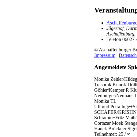
Veranstaltun
Aschaffenburge
Jägerhof, Darms
Aschaffenburg
,
Telefon
06027-
© Aschaffenburger Br
Impressum
|
Datensch
Angemeldete Spie
Monika Zeitler/Hilde
Trasoruk
Knoof/ Döll
Göhler/Kemper
R Klu
Neuburger/Neuhaus
D
Monika TL
Ulf und Petra
Inge+S
SCHÄFER/KRISH
Schramm+Fritz
Maihö
Cortazar
Moek Stenge
Hauck
Brückner Sigri
Teilnehmer: 25 / ∞