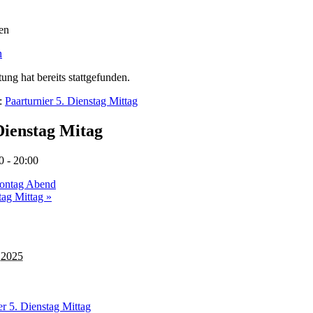
n
ung hat bereits stattgefunden.
e:
Paarturnier 5. Dienstag Mittag
Dienstag Mitag
0
-
20:00
Montag Abend
itag Mittag
»
, 2025
er 5. Dienstag Mittag