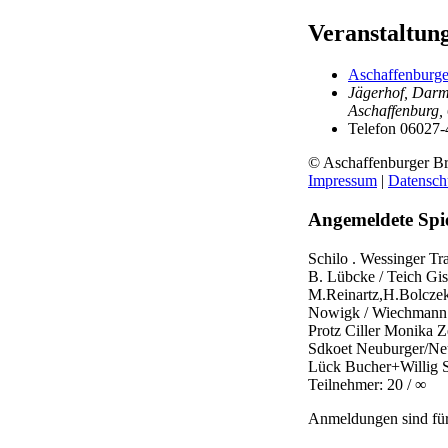
Veranstaltun
Aschaffenburge
Jägerhof, Darms
Aschaffenburg
,
Telefon
06027-
© Aschaffenburger Br
Impressum
|
Datensch
Angemeldete Spie
Schilo . Wessinger
Tr
B. Lübcke / Teich
Gis
M.Reinartz,H.Bolcze
Nowigk / Wiechman
Protz Ciller
Monika Ze
Sdkoet
Neuburger/N
Lück
Bucher+Willig
Teilnehmer: 20 / ∞
Anmeldungen sind für