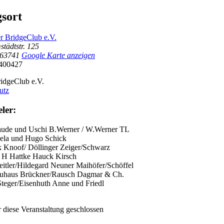
gsort
r BridgeClub e.V.
tädtstr. 125
63741
Google Karte anzeigen
400427
idgeClub e.V.
utz
ler:
aude und Uschi
B.Werner / W.Werner TL
ela und Hugo Schick
k
Knoof/ Döllinger
Zeiger/Schwarz
n
H Hattke Hauck Kirsch
itler/Hildegard Neuner
Maihöfer/Schöffel
euhaus
Brückner/Rausch
Dagmar & Ch.
Steger/Eisenhuth
Anne und Friedl
 diese Veranstaltung geschlossen