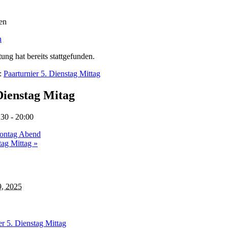
n
ung hat bereits stattgefunden.
e:
Paarturnier 5. Dienstag Mittag
Dienstag Mitag
:30
-
20:00
Montag Abend
itag Mittag
»
9, 2025
er 5. Dienstag Mittag