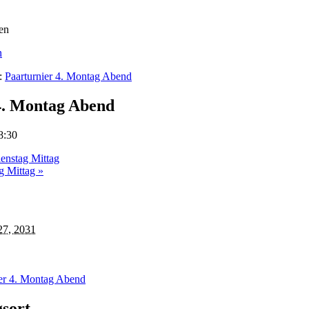
n
e:
Paarturnier 4. Montag Abend
4. Montag Abend
8:30
ienstag Mittag
g Mittag
»
27, 2031
ier 4. Montag Abend
gsort