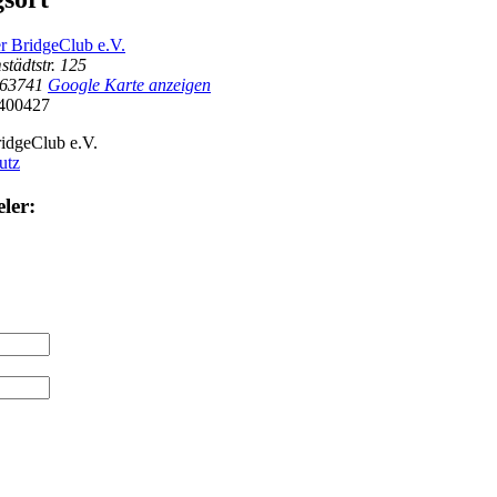
r BridgeClub e.V.
tädtstr. 125
63741
Google Karte anzeigen
400427
idgeClub e.V.
utz
ler: