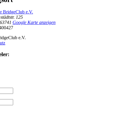
r BridgeClub e.V.
tädtstr. 125
63741
Google Karte anzeigen
400427
idgeClub e.V.
utz
ler: