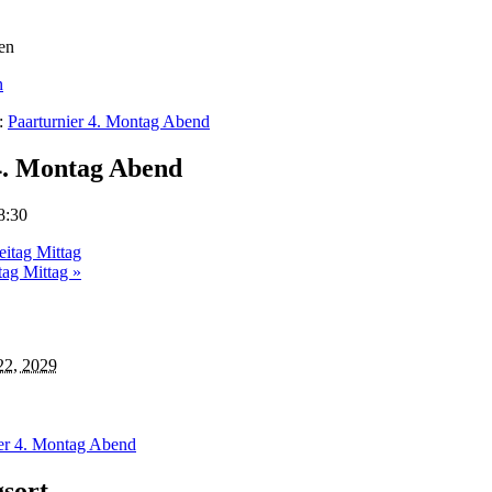
n
e:
Paarturnier 4. Montag Abend
4. Montag Abend
8:30
eitag Mittag
itag Mittag
»
22, 2029
ier 4. Montag Abend
gsort