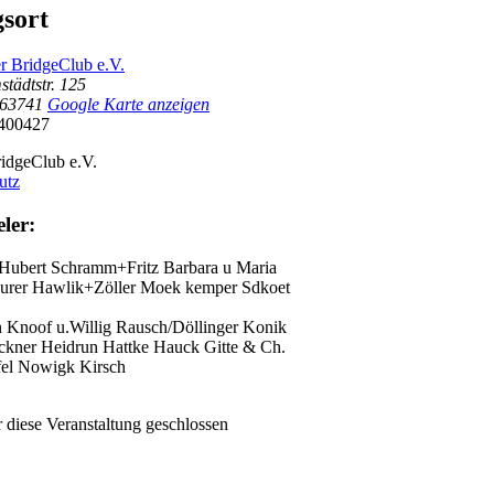
gsort
r BridgeClub e.V.
tädtstr. 125
63741
Google Karte anzeigen
400427
idgeClub e.V.
utz
ler:
Hubert
Schramm+Fritz
Barbara u Maria
Murer
Hawlik+Zöller
Moek kemper
Sdkoet
n
Knoof u.Willig
Rausch/Döllinger
Konik
ckner Heidrun Hattke Hauck
Gitte & Ch.
fel
Nowigk Kirsch
 diese Veranstaltung geschlossen