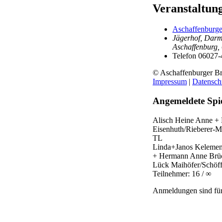
Veranstaltun
Aschaffenburge
Jägerhof, Darms
Aschaffenburg
,
Telefon
06027-
© Aschaffenburger Br
Impressum
|
Datensch
Angemeldete Spie
Alisch Heine
Anne + 
Eisenhuth/Rieberer-
TL
Linda+Janos Keleme
+ Hermann
Anne Brü
Lück
Maihöfer/Schöf
Teilnehmer: 16 / ∞
Anmeldungen sind für